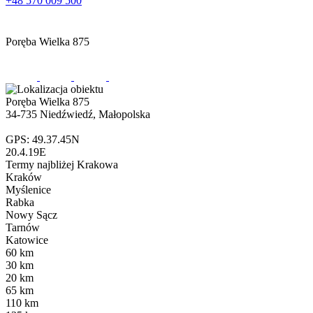
+48 570 009 500
Poręba Wielka 875
Poręba Wielka 875
34-735 Niedźwiedź, Małopolska
GPS: 49.37.45N
20.4.19E
Termy
najbliżej Krakowa
Kraków
Myślenice
Rabka
Nowy Sącz
Tarnów
Katowice
60
km
30
km
20
km
65
km
110
km