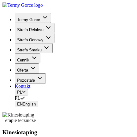
Termy Gorce
Strefa Relaksu
Strefa Odnowy
Strefa Smaku
Cennik
Oferta
Pozostałe
Kontakt
PL
PL
EN
English
Terapie lecznicze
Kinesiotaping