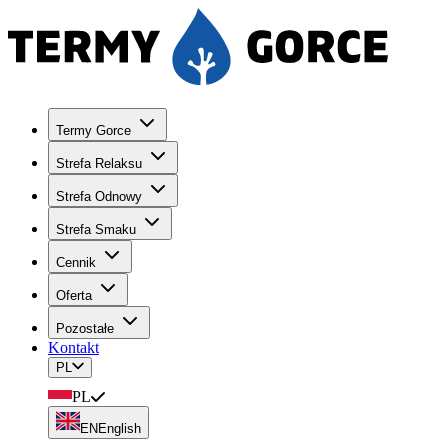
Termy Gorce
Strefa Relaksu
Strefa Odnowy
Strefa Smaku
Cennik
Oferta
Pozostałe
Kontakt
PL
PL
EN
English